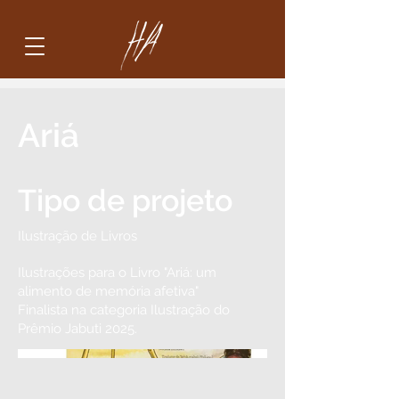
Ariá
Tipo de projeto
Ilustração de Livros
Ilustrações para o Livro "Ariá: um
alimento de memória afetiva"
Finalista na categoria Ilustração do
Prêmio Jabuti 2025.